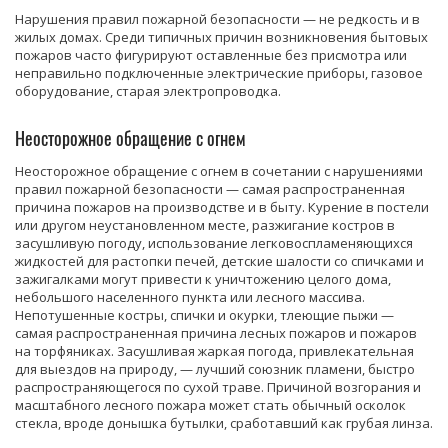
Нарушения правил пожарной безопасности — не редкость и в
жилых домах. Среди типичных причин возникновения бытовых
пожаров часто фигурируют оставленные без присмотра или
неправильно подключенные электрические приборы, газовое
оборудование, старая электропроводка.
Неосторожное обращение с огнем
Неосторожное обращение с огнем в сочетании с нарушениями
правил пожарной безопасности — самая распространенная
причина пожаров на производстве и в быту. Курение в постели
или другом неустановленном месте, разжигание костров в
засушливую погоду, использование легковоспламеняющихся
жидкостей для растопки печей, детские шалости со спичками и
зажигалками могут привести к уничтожению целого дома,
небольшого населенного пункта или лесного массива.
Непотушенные костры, спички и окурки, тлеющие пыжи —
самая распространенная причина лесных пожаров и пожаров
на торфяниках. Засушливая жаркая погода, привлекательная
для выездов на природу, — лучший союзник пламени, быстро
распространяющегося по сухой траве. Причиной возгорания и
масштабного лесного пожара может стать обычный осколок
стекла, вроде донышка бутылки, сработавший как грубая линза.